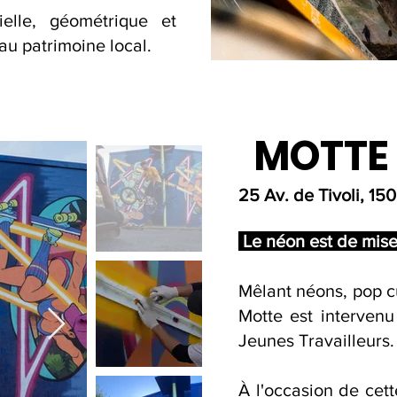
elle, géométrique et
u patrimoine local.
MOTTE
25 Av. de Tivoli, 15
Le néon est de mise
Mêlant néons, pop cu
Motte est interven
Jeunes Travailleurs
À l'occasion de cet